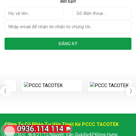
đến bạn!
ĐĂNG KÝ
Công Ty Cổ Phần Tư Vấn Thiết Kế PCCC TACOTEK
Đ/c: 464/21/15 Nguyễn Văn Quá,Kp4,P.Đông Hưng