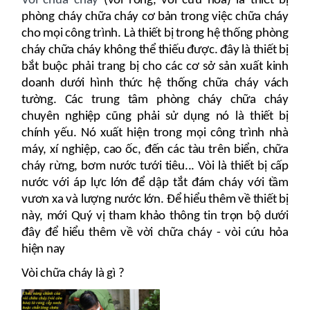
Vòi chữa cháy
(vòi rồng, vòi cứu hỏa) là thiết bị
phòng cháy chữa cháy cơ bản trong việc chữa cháy
cho mọi công trình. Là thiết bị trong hệ thống phòng
cháy chữa cháy không thể thiếu được. đây là thiết bị
bắt buộc phải trang bị cho các cơ sở sản xuất kinh
doanh dưới hình thức hệ thống chữa cháy vách
tường. Các trung tâm phòng cháy chữa cháy
chuyên nghiệp cũng phải sử dụng nó là thiết bị
chính yếu. Nó xuất hiện trong mọi công trình nhà
máy, xí nghiệp, cao ốc, đến các tàu trên biển, chữa
cháy rừng, bơm nước tưới tiêu... Vòi là thiết bị cấp
nước với áp lực lớn để dập tắt đám cháy với tầm
vươn xa và lượng nước lớn. Để hiểu thêm về thiết bị
này, mới Quý vị tham khảo thông tin trọn bộ dưới
đây để hiểu thêm về vời chữa cháy - vòi cứu hỏa
hiện nay
Vòi chữa cháy là gì ?