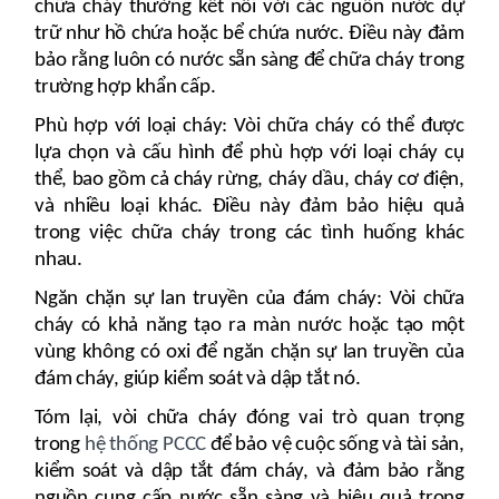
chữa cháy thường kết nối với các nguồn nước dự
trữ như hồ chứa hoặc bể chứa nước. Điều này đảm
bảo rằng luôn có nước sẵn sàng để chữa cháy trong
trường hợp khẩn cấp.
Phù hợp với loại cháy: Vòi chữa cháy có thể được
lựa chọn và cấu hình để phù hợp với loại cháy cụ
thể, bao gồm cả cháy rừng, cháy dầu, cháy cơ điện,
và nhiều loại khác. Điều này đảm bảo hiệu quả
trong việc chữa cháy trong các tình huống khác
nhau.
Ngăn chặn sự lan truyền của đám cháy: Vòi chữa
cháy có khả năng tạo ra màn nước hoặc tạo một
vùng không có oxi để ngăn chặn sự lan truyền của
đám cháy, giúp kiểm soát và dập tắt nó.
Tóm lại, vòi chữa cháy đóng vai trò quan trọng
trong
hệ thống PCCC
để bảo vệ cuộc sống và tài sản,
kiểm soát và dập tắt đám cháy, và đảm bảo rằng
nguồn cung cấp nước sẵn sàng và hiệu quả trong