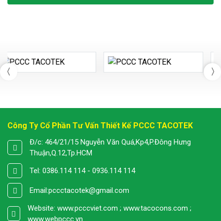
Công Ty Cổ Phần Tư Vấn Thiết Kế PCCC TACOTEK
Đ/c: 464/21/15 Nguyễn Văn Quá,Kp4,P.Đông Hưng
Thuận,Q.12,Tp.HCM
Tel: 0386.114 114 - 0936.114 114
Email:
pccctacotek@gmail.com
Website: www.pcccviet.com ; www.tacocons.com ;
www.webpccc.vn