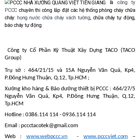
là
công ty
PCCC
chuyên thi công lắp đặt các hệ thống phòng cháy chữa
cháy:
họng nước chữa cháy vách tường
, chữa cháy tự động,
báo cháy tự động.
Công ty Cổ Phần Kỹ Thuật Xây Dựng TACO (TACO
Group)
Trụ sở : 464/21/15 và 15A Nguyễn Văn Quá, Kp4,
P.Đông Hưng Thuận, Q.12, Tp.HCM ;
Xưởng kho hàng & Bảo dưỡng thiết bị PCCC : 464/27/5
Nguyễn Văn Quá, Kp4, P.Đông Hưng Thuận, Q.12,
Tp.HCM
Hotline : 0386.114 114 - 0936.114 114
Email : pccctacotek@gmail.com
Web :
www.webpccc.vn
-
www.pcccviet.com
–