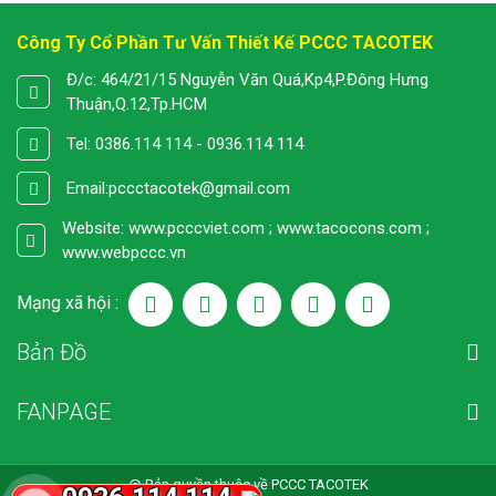
Công Ty Cổ Phần Tư Vấn Thiết Kế PCCC TACOTEK
Đ/c: 464/21/15 Nguyễn Văn Quá,Kp4,P.Đông Hưng
Thuận,Q.12,Tp.HCM
Tel: 0386.114 114 - 0936.114 114
Email:
pccctacotek@gmail.com
Website: www.pcccviet.com ; www.tacocons.com ;
www.webpccc.vn
Mạng xã hội :
Bản Đồ
FANPAGE
@ Bản quyền thuộc về PCCC TACOTEK