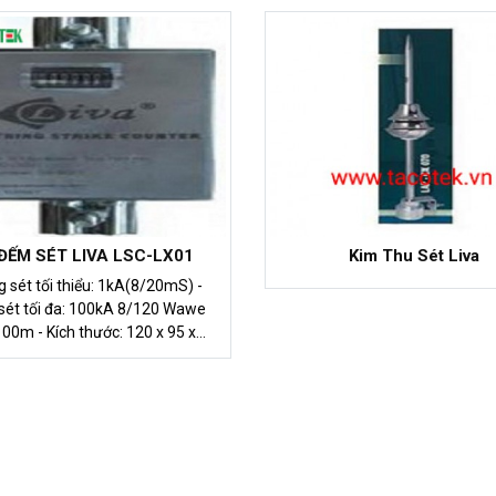
- 3%
ĐẾM SÉT LIVA LSC-LX01
Kim Thu Sét Liva
g sét tối thiểu: 1kA(8/20mS) -
sét tối đa: 100kA 8/120 Wawe
 thước: 120 x 95 x
50mm (max. 200mm)