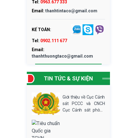
Tel:
0963.677 333
Email:
thanhtintaco@gmail.com
KẾ TOÁN:
Tel:
0902.111 677
Email:
thanhthuongtaco@gmail.com
TIN TỨC & SỰ KIỆN
Giới thiệu về Cục Cảnh
sát PCCC và CNCH
Cục Cảnh sát phòng
cháy, chữa cháy và
cứu nạn, cứu hộ trực
thuộc Bộ Công an, có
trách nhiệm giúp Bộ