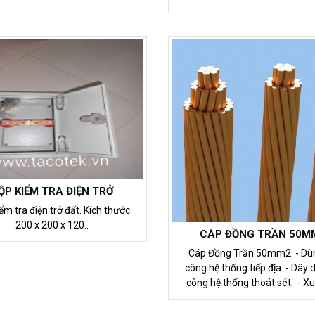
ỘP KIỂM TRA ĐIỆN TRỞ
tra điện trở đất. Kích thước:
200 x 200 x 120..
CÁP ĐỒNG TRẦN 50M
Cáp Đồng Trần 50mm2. - Dùng thi
công hệ thống tiếp địa. - Dây dẫn thi
công hệ thống thoát sét. - Xu
Việt Nam.