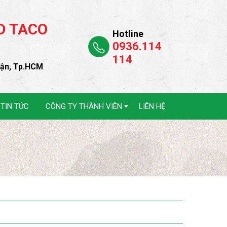
D TACO
Hotline
0936.114
114
uận, Tp.HCM
TIN TỨC
CÔNG TY THÀNH VIÊN
LIÊN HỆ