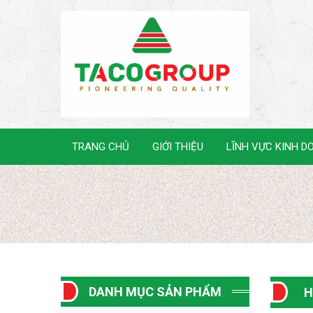
TRANG CHỦ
GIỚI THIỆU
LĨNH VỰC KINH D
DANH MỤC SẢN PHẨM
H