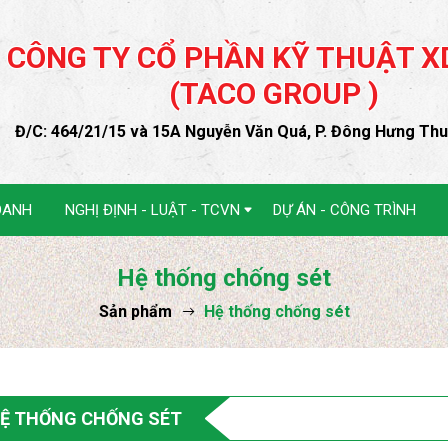
CÔNG TY CỔ PHẦN KỸ THUẬT X
(TACO GROUP )
Đ/C: 464/21/15 và 15A Nguyễn Văn Quá, P. Đông Hưng Th
OANH
NGHỊ ĐỊNH - LUẬT - TCVN
DỰ ÁN - CÔNG TRÌNH
Hệ thống chống sét
Sản phẩm
Hệ thống chống sét
Ệ THỐNG CHỐNG SÉT