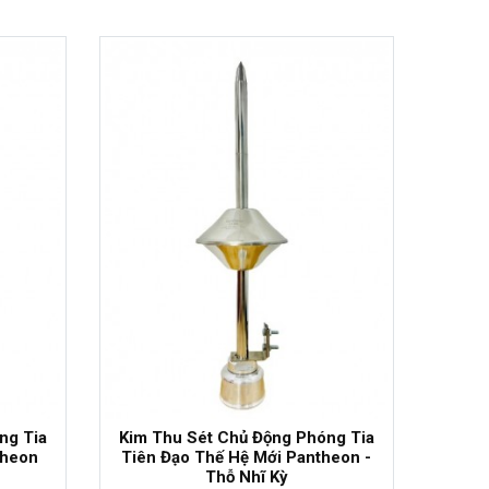
- 7%
ng Tia
Kim Thu Sét Chủ Động Phóng Tia
theon
Tiên Đạo Thế Hệ Mới Pantheon -
Thỗ Nhĩ Kỳ