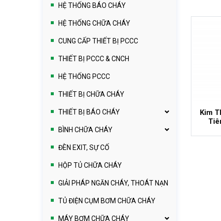
HỆ THỐNG BÁO CHÁY
HỆ THỐNG CHỮA CHÁY
- 1%
CUNG CẤP THIẾT BỊ PCCC
THIẾT BỊ PCCC & CNCH
HỆ THỐNG PCCC
THIẾT BỊ CHỮA CHÁY
THIẾT BỊ BÁO CHÁY
Kim T
Tiê
BÌNH CHỮA CHÁY
ĐÈN EXIT, SỰ CỐ
HỘP TỦ CHỮA CHÁY
GIẢI PHÁP NGĂN CHÁY, THOÁT NẠN
TỦ ĐIỆN CỤM BƠM CHỮA CHÁY
MÁY BƠM CHỮA CHÁY