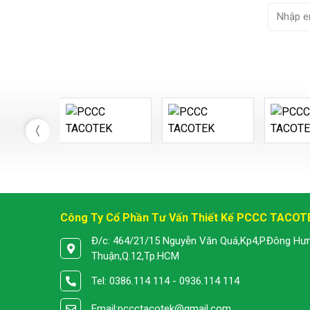
Công Ty Cổ Phần Tư Vấn Thiết Kế PCCC TACOT
Đ/c: 464/21/15 Nguyễn Văn Quá,Kp4,P.Đông Hư
Thuận,Q.12,Tp.HCM
Tel: 0386.114 114 - 0936.114 114
Email:
pccctacotek@gmail.com