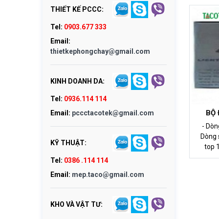
THIẾT KẾ PCCC:
Tel:
0903.677 333
Email:
thietkephongchay@gmail.com
KINH DOANH DA:
Tel:
0936.114 114
BỘ 
Email:
pccctacotek@gmail.com
- Dòn
Dòng 
KỸ THUẬT:
top 100m - Kích
Tel:
0386 .114 114
Email:
mep.taco@gmail.com
KHO VÀ VẬT TƯ: