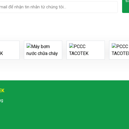
Đ
EK
ng