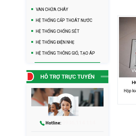
VAN CHỮA CHÁY
HỆ THỐNG CẤP THOÁT NƯỚC
HỆ THỐNG CHỐNG SÉT
HỆ THỐNG ĐIỆN NHẸ
HỆ THỐNG THÔNG GIÓ, TẠO ÁP
HỖ TRỢ TRỰC TUYẾN
H
Hộp kiểm 
0936.114 114
Hotline: