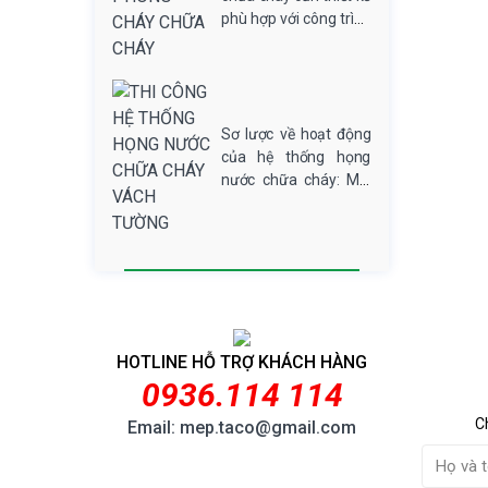
cửa chống cháy ngăn
quả...
phù hợp với công trình
chặn khói lửa cùng hệ
thi công của quý
thống đèn exit, đèn sự
khách hàng, hệ thống
cố. Thông...
phòng cháy chữa cháy
không đơn giản mà là
một hệ thống an ninh
Sơ lược về hoạt động
bảo vệ tính mạng và
của hệ thống họng
tài sản của con người
nước chữa cháy: Mỗi
khi có...
cuộn vòi và lăng phun
chữa cháy bảo vệ diện
tích trong bán kính
25m tính trong không
gian thoáng đãng. Còn
tùy vào không gian cụ
thể thì đường vòi chữa
HOTLINE HỖ TRỢ KHÁCH HÀNG
cháy sẽ được...
0936.114 114
C
Email: mep.taco@gmail.com