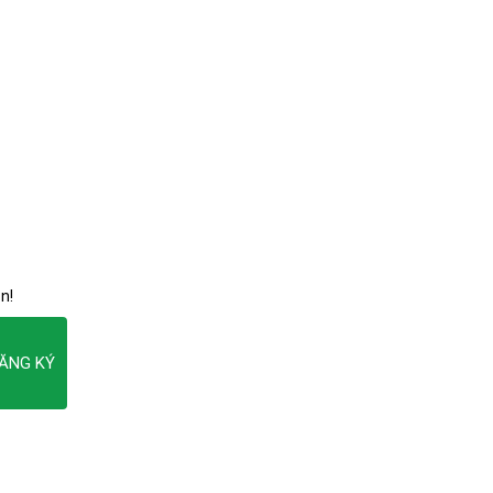
n!
ĂNG KÝ