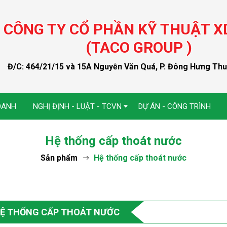
CÔNG TY CỔ PHẦN KỸ THUẬT X
(TACO GROUP )
Đ/C: 464/21/15 và 15A Nguyễn Văn Quá, P. Đông Hưng Th
OANH
NGHỊ ĐỊNH - LUẬT - TCVN
DỰ ÁN - CÔNG TRÌNH
Hệ thống cấp thoát nước
Sản phẩm
Hệ thống cấp thoát nước
Ệ THỐNG CẤP THOÁT NƯỚC