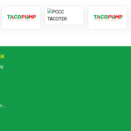
EK
ng
m ;