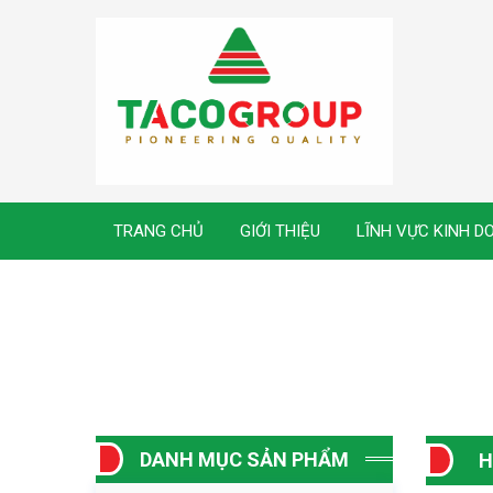
TRANG CHỦ
GIỚI THIỆU
LĨNH VỰC KINH D
DANH MỤC SẢN PHẨM
H