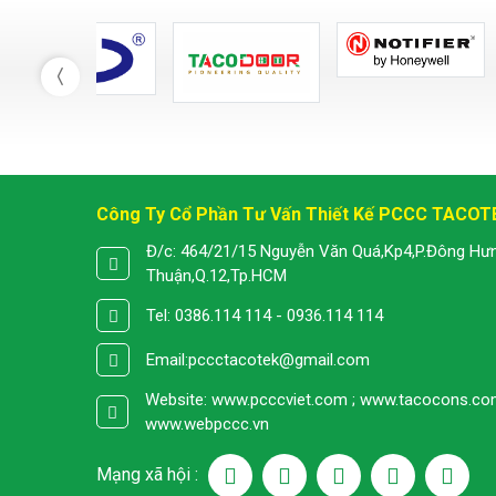
Công Ty Cổ Phần Tư Vấn Thiết Kế PCCC TACOT
Đ/c: 464/21/15 Nguyễn Văn Quá,Kp4,P.Đông Hư
Thuận,Q.12,Tp.HCM
Tel: 0386.114 114 - 0936.114 114
Email:
pccctacotek@gmail.com
Website: www.pcccviet.com ; www.tacocons.co
www.webpccc.vn
Mạng xã hội :