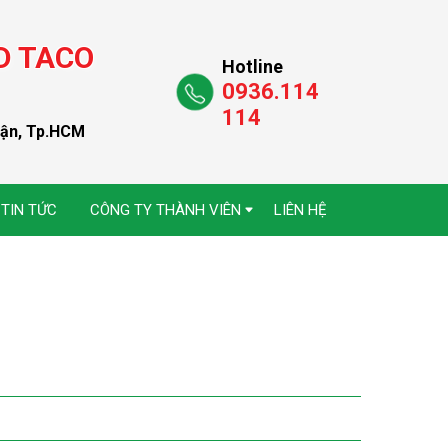
D TACO
Hotline
0936.114
114
uận, Tp.HCM
TIN TỨC
CÔNG TY THÀNH VIÊN
LIÊN HỆ