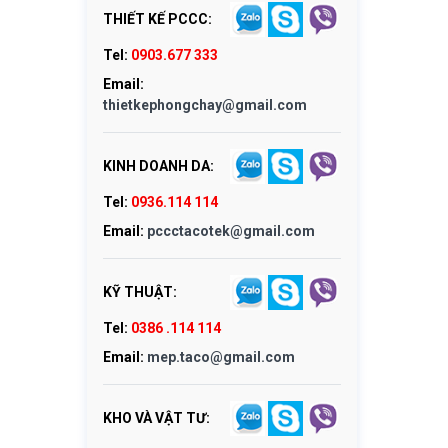
THIẾT KẾ PCCC:
Tel:
0903.677 333
Email:
thietkephongchay@gmail.com
KINH DOANH DA:
Tel:
0936.114 114
Email:
pccctacotek@gmail.com
KỸ THUẬT:
Tel:
0386 .114 114
Email:
mep.taco@gmail.com
KHO VÀ VẬT TƯ: