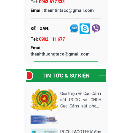
Tel:
0963.677 333
Email:
thanhtintaco@gmail.com
KẾ TOÁN:
Tel:
0902.111 677
Email:
thanhthuongtaco@gmail.com
TIN TỨC & SỰ KIỆN
Giới thiệu về Cục Cảnh
sát PCCC và CNCH
Cục Cảnh sát phòng
cháy, chữa cháy và
cứu nạn, cứu hộ trực
thuộc Bộ Công an, có
trách nhiệm giúp Bộ
PCCC TACOTEK là đơn