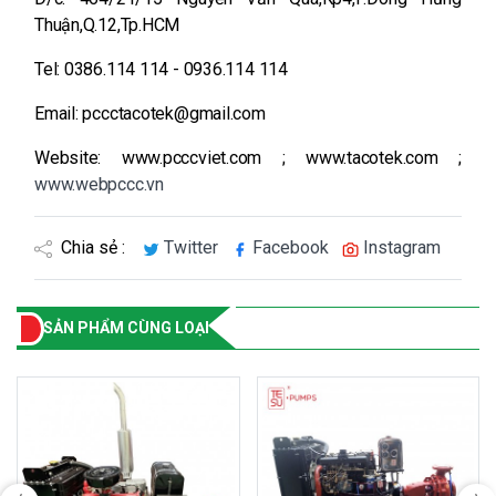
Thuận,Q.12,Tp.HCM
Tel: 0386.114 114 - 0936.114 114
Email: pccctacotek@gmail.com
Website: www.pcccviet.com ; www.tacotek.com ;
www.webpccc.vn
Chia sẻ :
Twitter
Facebook
Instagram
SẢN PHẨM CÙNG LOẠI