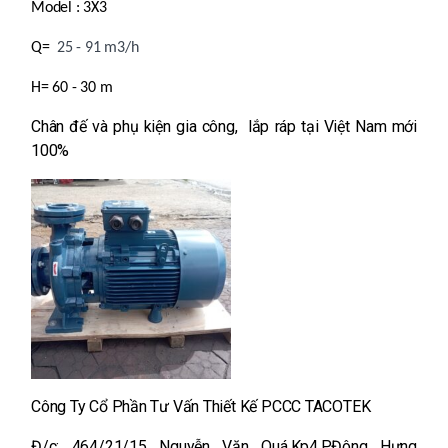
Model :
3X3
Q=
25 - 91 m3/h
H=
60 - 30 m
Chân đế và phụ kiện gia công, lắp ráp tại Việt Nam mới
100%
Công Ty Cổ Phần Tư Vấn Thiết Kế PCCC TACOTEK
Đ/c: 464/21/15 Nguyễn Văn Quá,Kp4,P.Đông Hưng