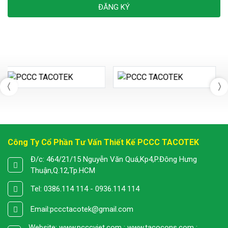
ĐĂNG KÝ
Công Ty Cổ Phần Tư Vấn Thiết Kế PCCC TACOTEK
Đ/c: 464/21/15 Nguyễn Văn Quá,Kp4,P.Đông Hưng
Thuận,Q.12,Tp.HCM
Tel: 0386.114 114 - 0936.114 114
Email:
pccctacotek@gmail.com
Website: www.pcccviet.com ; www.tacocons.com ;