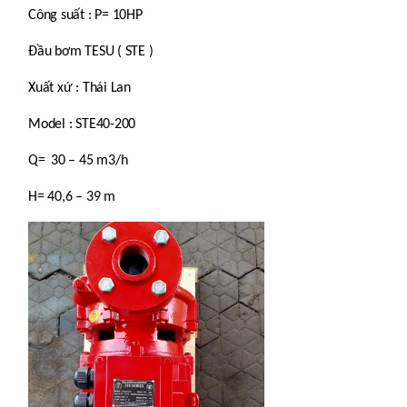
Công suất : P= 10HP
Đầu bơm TESU ( STE )
Xuất xứ : Thái Lan
Model :
STE40-200
Q=
30 – 45 m3/h
H=
40,6 – 39 m