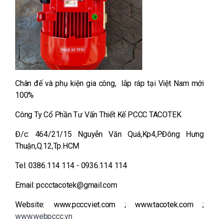
Chân đế và phụ kiện gia công, lắp ráp tại Việt Nam mới
100%
Công Ty Cổ Phần Tư Vấn Thiết Kế PCCC TACOTEK
Đ/c: 464/21/15 Nguyễn Văn Quá,Kp4,P.Đông Hưng
Thuận,Q.12,Tp.HCM
Tel: 0386.114 114 - 0936.114 114
Email: pccctacotek@gmail.com
Website: www.pcccviet.com ; www.tacotek.com ;
www.webpccc.vn