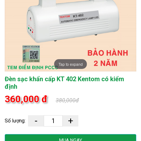
Tap to expand
Đèn sạc khẩn cấp KT 402 Kentom có kiểm
định
360,000 đ
380,000đ
-
+
Số lượng:
MUA NGAY