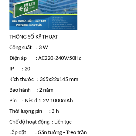
THÔNG SỐ KỸ THUẬT
Công suất : 3 W
Điện áp : AC220-240V/50Hz
IP : 20
Kích thước : 365x22x145 mm
Bảo hành : 2 năm
Pin : Ni-Cd 1.2V 1000mAh
Thời lượng pin : 3 h
Chế độ hoạt động : Liên tục
Lắp đặt : Gắn tường - Treo trần