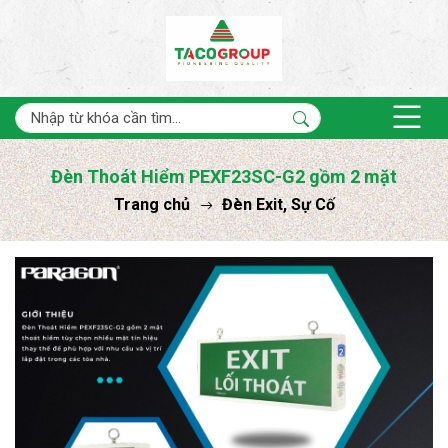
Đèn Thoát Hiểm PEXF23SC-G2 gồm 2 mặt
Trang chủ
Đèn Exit, Sự Cố