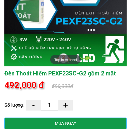
Tap to expand
Đèn Thoát Hiểm PEXF23SC-G2 gồm 2 mặt
492,000 đ
590,000đ
-
+
Số lượng:
MUA NGAY